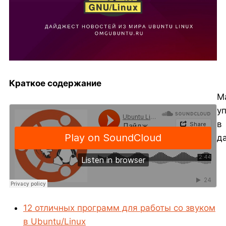
Краткое содержание
М
у
в
д
12 отличных программ для работы со звуком
в Ubuntu/Linux