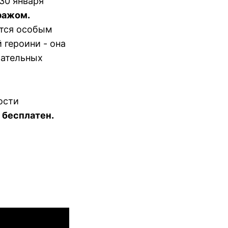
30 января
ражом.
ется особым
 героини - она
бательных
вости
 бесплатен.