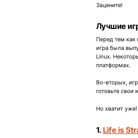
Зацените!
Лучшие иг
Перед тем как 
игра была выпу
Linux. Некотор
платформах.
Во-вторых, игр
готовьте свои 
Но хватит уже!
1.
Life is St