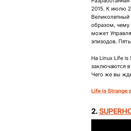
Разработанная
2015. К июлю 
Великолепный 
образом, чему
может Управля
эпизодов. Пяты
На Linux Life 
заключаются в
Чего же вы жде
Life is Strange
2.
SUPERH