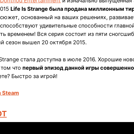
Dontnod Entertainment
и изначально выпущенная 
2015
Life Is Strange была продана миллионным ти
сюжет, основанный на ваших решениях, развива
 способствуют удивительные способности главной
ть временем! Вся серия состоит из пяти сногсши
й сезон вышел 20 октября 2015.
is Strange стала доступна в июле 2016. Хорошие но
 том что
первый эпизод данной игры совершенно
те? Быстро за игрой!
 в Steam
OT