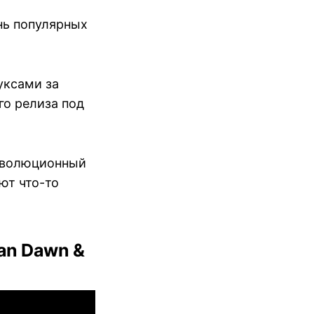
нь популярных
нуксами за
го релиза под
революционный
ют что-то
ian Dawn &