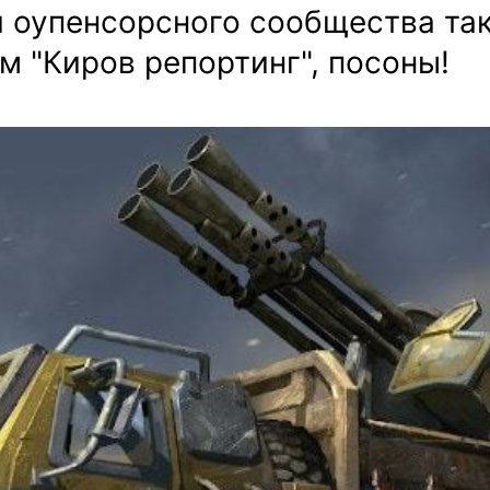
я оупенсорсного сообщества так
м "Киров репортинг", посоны!