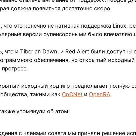
торая должна появиться достаточно скоро.
, что это конечно не нативная поддержка Linux, р
улярные версии оупенсорсными было впечатляю
, что и Tiberian Dawn, и Red Alert были доступны 
рограммного обеспечения, но открытый исходный к
 прогресс.
ткрытый исходный код игр предполагает полную 
ообщества, такими как
CnCNet
и
OpenRA
.
s также упомянули об этом:
дения с членами совета мы приняли решение ис