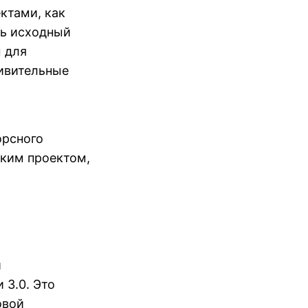
ктами, как
ть исходный
 для
дивительные
орсного
ским проектом,
и
 3.0. Это
овой