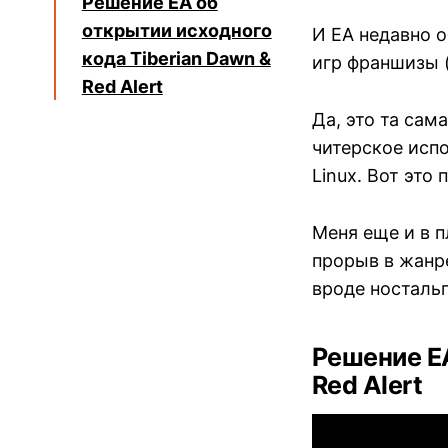
Решение EA об
открытии исходного
И EA недавно о
кода Tiberian Dawn &
игр франшизы (
Red Alert
Да, это та сам
читерское испо
Linux. Вот это 
Меня еще и в 
прорыв в жанре
вроде ностальг
Решение EA
Red Alert