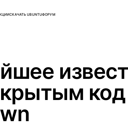
КЦИИ
СКАЧАТЬ UBUNTU
ФОРУМ
йшее извест
крытым код 
awn