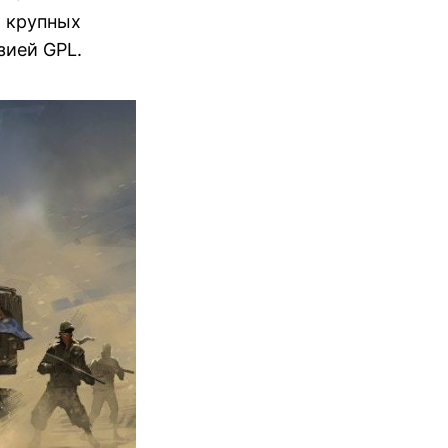
х крупных
зией GPL.