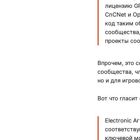
лицензию GP
CnCNet и Op
код таким о
сообщества,
проекты со
Впрочем, это 
сообщества, ч
но и для игров
Вот что гласит
Electronic A
соответству
ключевой мо