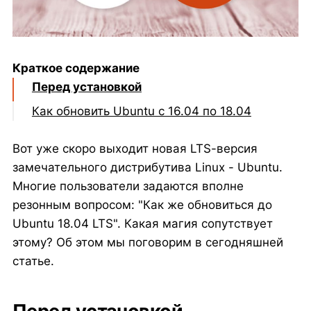
Краткое содержание
Перед установкой
Как обновить Ubuntu с 16.04 по 18.04
Обновление с помощью Software Updater
Вот уже скоро выходит новая LTS-версия
Обновление с помощью командной
замечательного дистрибутива Linux - Ubuntu.
строки
Многие пользователи задаются вполне
резонным вопросом: "Как же обновиться до
Ubuntu 18.04 LTS". Какая магия сопутствует
этому? Об этом мы поговорим в сегодняшней
статье.