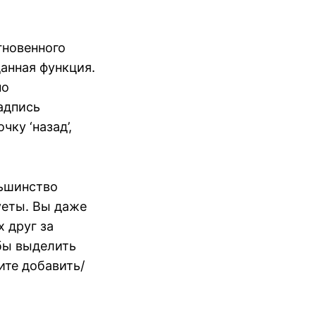
гновенного
данная функция.
но
адпись
чку ‘назад’,
льшинство
уеты. Вы даже
 друг за
обы выделить
ите добавить/