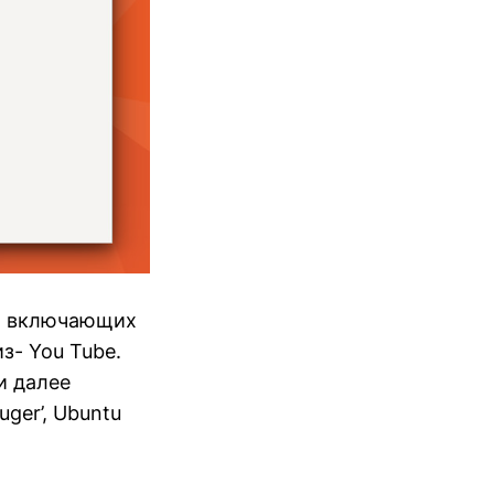
а, включающих
з- You Tube.
и далее
ger’, Ubuntu