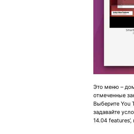
Это меню – до
отмеченные зак
Выберите You T
задавайте усло
14.04 features’,