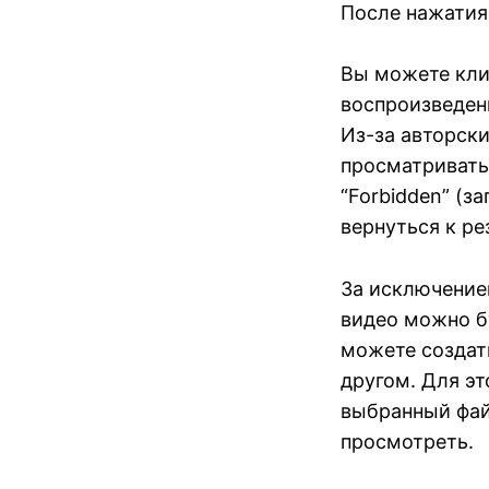
После нажатия 
Вы можете кли
воспроизведени
Из-за авторск
просматривать
“Forbidden” (з
вернуться к ре
За исключение
видео можно б
можете создать
другом. Для эт
выбранный файл
просмотреть.