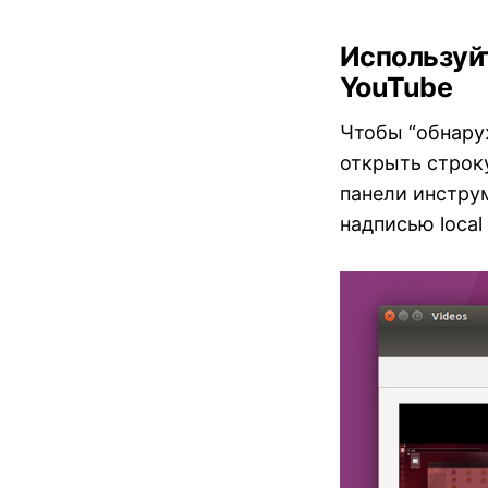
Используйт
YouTube
Чтобы “обнару
открыть строку
панели инструм
надписью local 