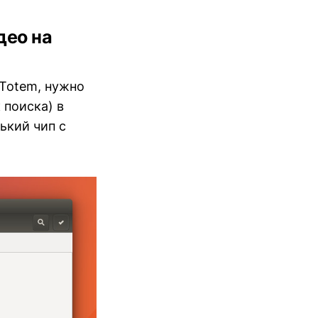
део на
 Totem, нужно
 поиска) в
ький чип с