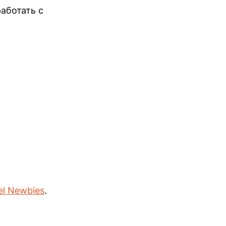
аботать с
el Newbies
.