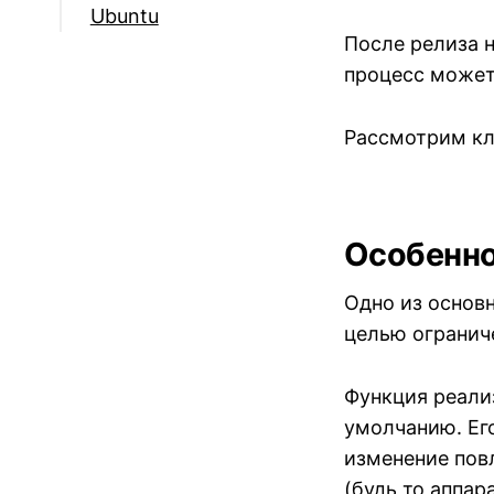
Ubuntu
После релиза н
процесс может
Рассмотрим кл
Особенно
Одно из основ
целью ограниче
Функция реали
умолчанию. Его
изменение пов
(будь то аппар