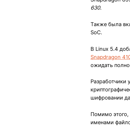
630
.
Также была в
SoC.
В Linux 5.4 д
Snapdragon 41
ожидать полно
Разработчики 
криптографиче
шифровании д
Помимо этого,
именами файлов