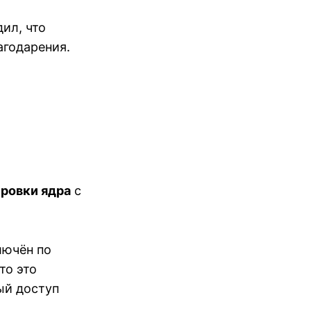
дил, что
агодарения.
ровки ядра
с
лючён по
то это
ый доступ