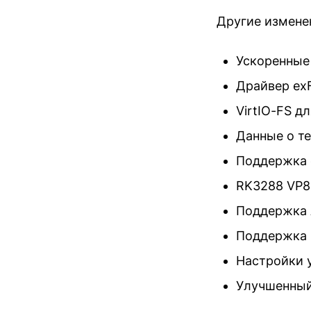
Другие изменен
Ускоренные
Драйвер exF
VirtIO-FS д
Данные о т
Поддержка 
RK3288 VP8
Поддержка A
Поддержка I
Настройки у
Улучшенны