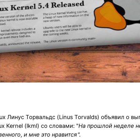
ux Линус Торвальдс (Linus Torvalds) объявил о вып
x Kernel (lkml) со словами: "
На прошлой неделе н
енного, и мне это нравится"
.