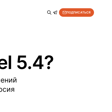
ПОДПИСАТЬСЯ
el 5.4?
нений
рсия