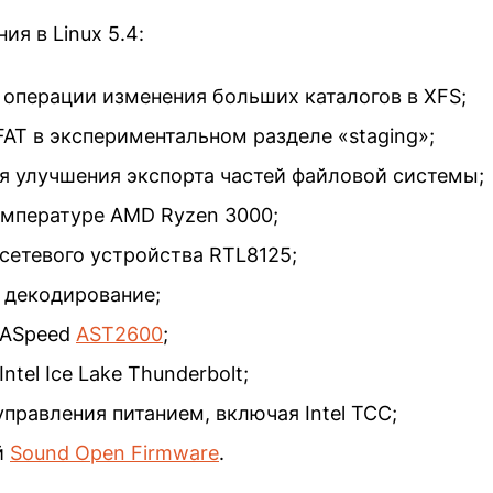
ия в Linux 5.4:
 операции изменения больших каталогов в XFS;
AT в экспериментальном разделе «staging»;
ля улучшения экспорта частей файловой системы;
емпературе AMD Ryzen 3000;
сетевого устройства RTL8125;
 декодирование;
Speed ​​
AST2600
;
ntel Ice Lake Thunderbolt;
правления питанием, включая Intel TCC;
й
Sound Open Firmware
.