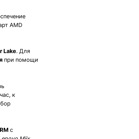
еспечение
карт AMD
er Lake
. Для
я
при помощи
рь
час, к
абор
ARM
с
Lenovo Miix