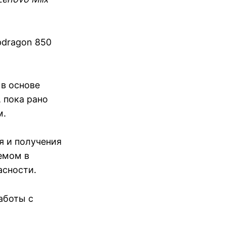
pdragon 850
 в основе
, пока рано
м.
я и получения
уемом в
асности.
аботы с