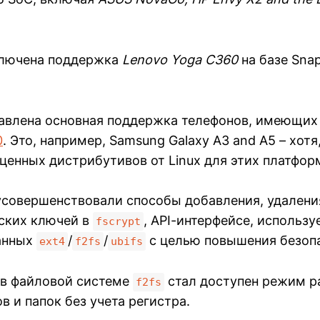
ключена поддержка
Lenovo Yoga C360
на базе Sna
обавлена основная поддержка телефонов, имеющих
0
. Это, например, Samsung Galaxy A3 and A5 – хотя
ценных дистрибутивов от Linux для этих платфор
усовершенствовали способы добавления, удалени
ских ключей в
, API-интерфейсе, использ
fscrypt
анных
/
/
с целью повышения безоп
ext4
f2fs
ubifs
 в файловой системе
стал доступен режим р
f2fs
 и папок без учета регистра.