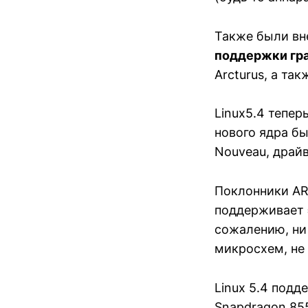
Также были вн
поддержки гра
Arcturus, а та
Linux5.4 тепе
нового ядра б
Nouveau, драй
Поклонники ARM
поддерживает
сожалению, ни
микросхем, не
Linux 5.4 под
Snapdragon 85