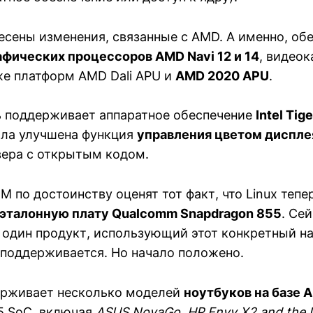
есены изменения, связанные с AMD. А именно, об
фических процессоров AMD Navi 12 и 14
, видео
кже платформ AMD Dali APU и
AMD 2020 APU
.
рь поддерживает аппаратное обеспечение
Intel Tig
ыла улучшена функция
управления цветом диспле
вера с открытым кодом.
 по достоинству оценят тот факт, что Linux тепе
эталонную плату Qualcomm Snapdragon 855
. Сей
 один продукт, использующий этот конкретный н
 поддерживается. Но начало положено.
держивает несколько моделей
ноутбуков на базе 
5 SoC, включая
ASUS NovaGo, HP Envy X2 and the 